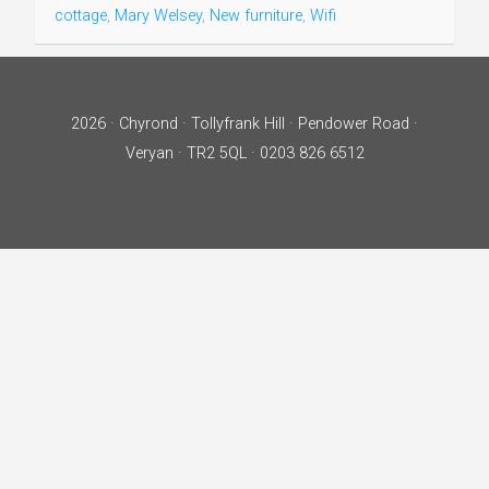
cottage
,
Mary Welsey
,
New furniture
,
Wifi
2026 · Chyrond · Tollyfrank Hill · Pendower Road ·
Veryan · TR2 5QL · 0203 826 6512